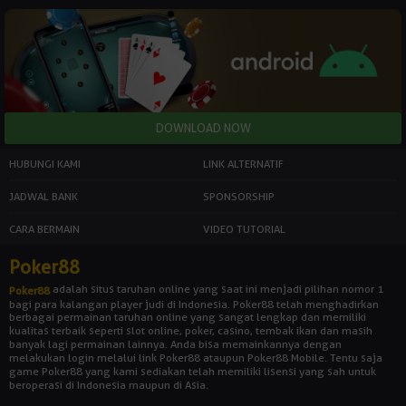
HUBUNGI KAMI
LINK ALTERNATIF
JADWAL BANK
SPONSORSHIP
CARA BERMAIN
VIDEO TUTORIAL
Poker88
adalah situs taruhan online yang saat ini menjadi pilihan nomor 1
Poker88
bagi para kalangan player judi di Indonesia. Poker88 telah menghadirkan
berbagai permainan taruhan online yang sangat lengkap dan memiliki
kualitas terbaik seperti slot online, poker, casino, tembak ikan dan masih
banyak lagi permainan lainnya. Anda bisa memainkannya dengan
melakukan login melalui link Poker88 ataupun Poker88 Mobile. Tentu saja
game Poker88 yang kami sediakan telah memiliki lisensi yang sah untuk
beroperasi di Indonesia maupun di Asia.