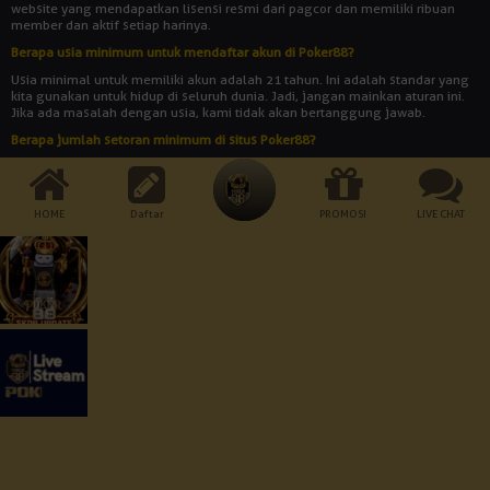
website yang mendapatkan lisensi resmi dari pagcor dan memiliki ribuan
member dan aktif setiap harinya.
Berapa usia minimum untuk mendaftar akun di Poker88?
Usia minimal untuk memiliki akun adalah 21 tahun. Ini adalah standar yang
kita gunakan untuk hidup di seluruh dunia. Jadi, jangan mainkan aturan ini.
Jika ada masalah dengan usia, kami tidak akan bertanggung jawab.
Berapa jumlah setoran minimum di situs Poker88?
Jumlah setoran minimum adalah Rp 10.000. Bukankah itu rendah? Dengan
uang yang begitu banyak, Anda bisa memainkan semua jenis permainan
yang disediakan oleh agen judi online POKER88.
HOME
Daftar
PROMOSI
LIVE CHAT
Cara Pembayaran:
Dukungan Perangkat :
Keamanan Terjamin :
© 2026 Poker88. All Rights Reserved | 18+