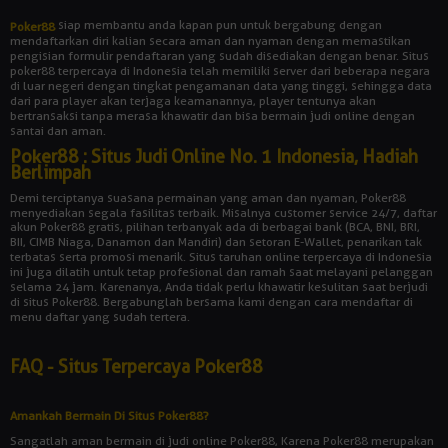
siap membantu anda kapan pun untuk bergabung dengan
Poker88
mendaftarkan diri kalian secara aman dan nyaman dengan memastikan
pengisian formulir pendaftaran yang sudah disediakan dengan benar. Situs
poker88 terpercaya di Indonesia telah memiliki server dari beberapa negara
di luar negeri dengan tingkat pengamanan data yang tinggi, sehingga data
dari para player akan terjaga keamanannya, player tentunya akan
bertransaksi tanpa merasa khawatir dan bisa bermain judi online dengan
santai dan aman.
Poker88 : Situs Judi Online No. 1 Indonesia, Hadiah
Berlimpah
Demi terciptanya suasana permainan yang aman dan nyaman, Poker88
menyediakan segala fasilitas terbaik. Misalnya customer service 24/7, daftar
akun Poker88 gratis, pilihan terbanyak ada di berbagai bank (BCA, BNI, BRI,
BII, CIMB Niaga, Danamon dan Mandiri) dan setoran E-Wallet, penarikan tak
terbatas serta promosi menarik. Situs taruhan online terpercaya di Indonesia
ini juga dilatih untuk tetap profesional dan ramah saat melayani pelanggan
selama 24 jam. Karenanya, Anda tidak perlu khawatir kesulitan saat berjudi
di situs Poker88. Bergabunglah bersama kami dengan cara mendaftar di
menu daftar yang sudah tertera.
FAQ - Situs Terpercaya Poker88
Amankah Bermain Di Situs Poker88?
Sangatlah aman bermain di judi online Poker88, Karena Poker88 merupakan