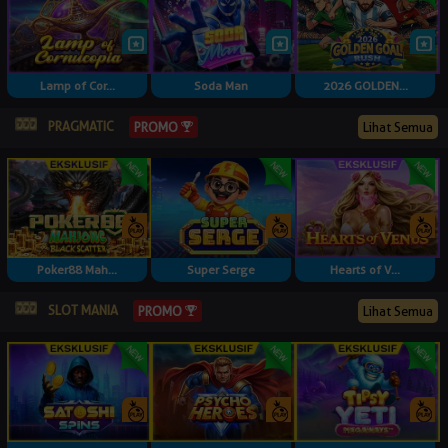
Lamp of Cor...
Soda Man
2026 GOLDEN...
PRAGMATIC
Lihat Semua
PROMO
Poker88 Mah...
Super Serge
Hearts of V...
SLOT MANIA
Lihat Semua
PROMO