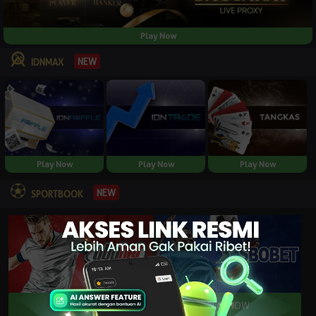
Play Now
NEW
IDNMAX
Play Now
Play Now
Play Now
NEW
SPORTBOOK