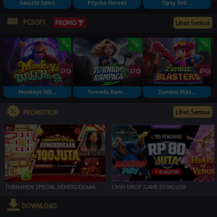
Satoshi Spins
Psycho Heroes
Tipsy Yeti ...
PGSOFT
Lihat Semua
PROMO
Monkeys Wil...
Tornado Ram...
Zombie Blas...
Lihat Semua
PROMOTION
TURNAMEN SPECIAL KEMERDEKAAN
CASH DROP GAME EKSKLUSIF
DOWNLOAD