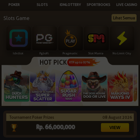
POKER
SLOTS
IDNLOTTERY
SPORTBOOKS
LIVE CASINO
NEW
Slots Game
Lihat Semua
TANGKAS
RTP
DEPOSIT
WITHDRAW
Idnslot
Pgsoft
Pragmatic
Slot Mania
No Limit City
HOT PICK
PROMOSI
RTP up to 97%
DOWNLOAD
REFERRAL
JACKPOT
Tournament Poker Prizes
08 August 2026
VIP MEMBER
Rp. 66,000,000
HUBUNGI KAMI