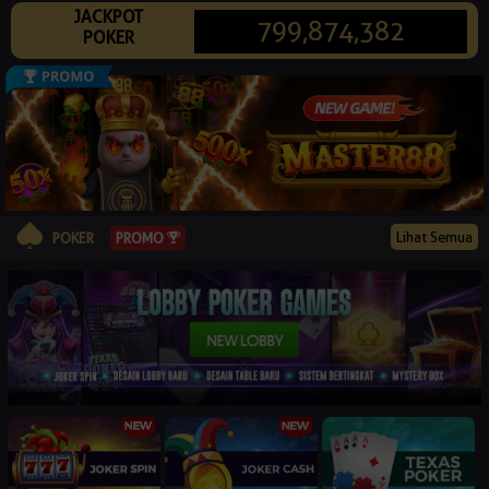
JACKPOT
© 2026 p0k3r88ways.org. All Rights Reserved | 18+
799,874,382
POKER
Lihat Semua
PROMO
POKER