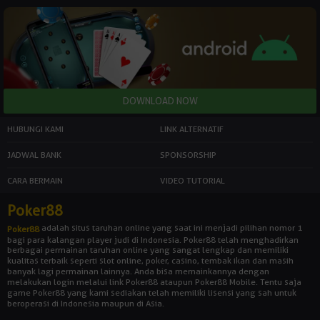
HUBUNGI KAMI
LINK ALTERNATIF
JADWAL BANK
SPONSORSHIP
CARA BERMAIN
VIDEO TUTORIAL
Poker88
adalah situs taruhan online yang saat ini menjadi pilihan nomor 1
Poker88
bagi para kalangan player judi di Indonesia. Poker88 telah menghadirkan
berbagai permainan taruhan online yang sangat lengkap dan memiliki
kualitas terbaik seperti slot online, poker, casino, tembak ikan dan masih
banyak lagi permainan lainnya. Anda bisa memainkannya dengan
melakukan login melalui link Poker88 ataupun Poker88 Mobile. Tentu saja
game Poker88 yang kami sediakan telah memiliki lisensi yang sah untuk
beroperasi di Indonesia maupun di Asia.