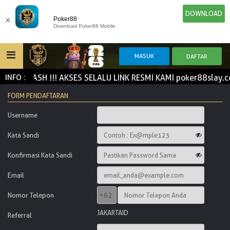
DOWNLOAD
×
Poker88
Download Poker88 Mobile
 JOKERCASH !!! AKSES SELALU LINK RESMI KAMI poker88slay.
INFO :
HOME
FORM PENDAFTARAN
Username
IDN E-LOTTERY
POKER
SLOT GAME
Kata Sandi
NEW
NEW
Konfirmasi Kata Sandi
SPORTBOOK
LIVE CASINO
IDNLIVE
NEW
Email
ESPORTS
TOGEL
ARCADE
Nomor Telepon
NEW
NEW
NEW
JAKARTAID
Referral
TEMBAK IKAN
IDNRAFFLE
IDNTRADE