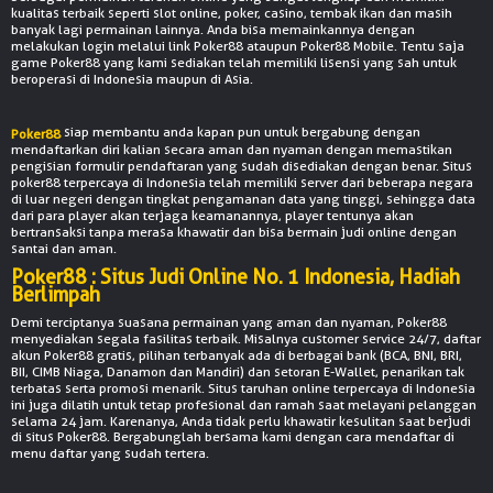
kualitas terbaik seperti slot online, poker, casino, tembak ikan dan masih
© 2026 p0k3r88ways.org. All Rights Reserved | 18+
banyak lagi permainan lainnya. Anda bisa memainkannya dengan
melakukan login melalui link Poker88 ataupun Poker88 Mobile. Tentu saja
game Poker88 yang kami sediakan telah memiliki lisensi yang sah untuk
beroperasi di Indonesia maupun di Asia.
siap membantu anda kapan pun untuk bergabung dengan
Poker88
mendaftarkan diri kalian secara aman dan nyaman dengan memastikan
pengisian formulir pendaftaran yang sudah disediakan dengan benar. Situs
poker88 terpercaya di Indonesia telah memiliki server dari beberapa negara
di luar negeri dengan tingkat pengamanan data yang tinggi, sehingga data
dari para player akan terjaga keamanannya, player tentunya akan
bertransaksi tanpa merasa khawatir dan bisa bermain judi online dengan
santai dan aman.
Poker88 : Situs Judi Online No. 1 Indonesia, Hadiah
Berlimpah
Demi terciptanya suasana permainan yang aman dan nyaman, Poker88
menyediakan segala fasilitas terbaik. Misalnya customer service 24/7, daftar
akun Poker88 gratis, pilihan terbanyak ada di berbagai bank (BCA, BNI, BRI,
BII, CIMB Niaga, Danamon dan Mandiri) dan setoran E-Wallet, penarikan tak
terbatas serta promosi menarik. Situs taruhan online terpercaya di Indonesia
ini juga dilatih untuk tetap profesional dan ramah saat melayani pelanggan
selama 24 jam. Karenanya, Anda tidak perlu khawatir kesulitan saat berjudi
di situs Poker88. Bergabunglah bersama kami dengan cara mendaftar di
menu daftar yang sudah tertera.