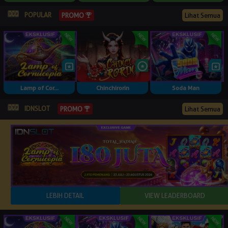
POPULAR
Lihat Semua
PROMO
Lamp of Cor...
Chinchirorin
Soda Man
IDNSLOT
Lihat Semua
PROMO