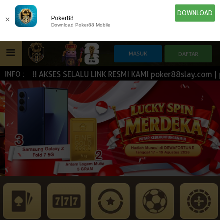
DOWNLOAD
×
Poker88
Download Poker88 Mobile
 !!! AKSES SELALU LINK RESMI KAMI poker88slay.com | pk88
INFO :
HOME
IDN E-LOTTERY
POKER
SLOT GAME
NEW
NEW
SPORTBOOK
LIVE CASINO
IDNLIVE
NEW
ESPORTS
TOGEL
ARCADE
NEW
NEW
NEW
TEMBAK IKAN
IDNRAFFLE
IDNTRADE