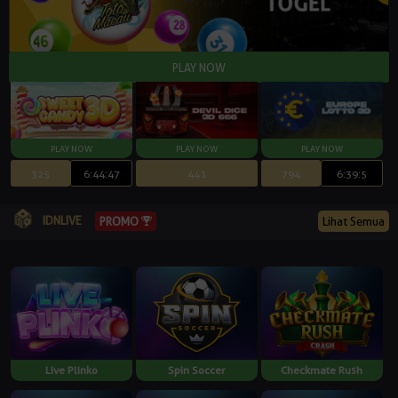
325
6:44:46
441
794
6:39:4
IDNLIVE
Lihat Semua
PROMO
Live Plinko
Spin Soccer
Checkmate Rush